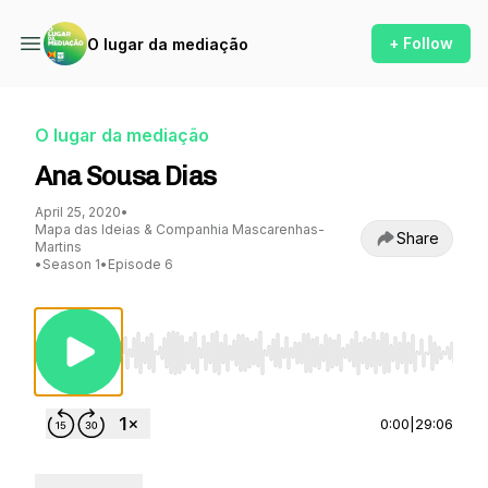
+ Follow
O lugar da mediação
O lugar da mediação
Ana Sousa Dias
April 25, 2020
•
Mapa das Ideias & Companhia Mascarenhas-
Share
Martins
•
Season 1
•
Episode 6
Use Left/Right to seek, Home/End to jump to st
0:00
|
29:06